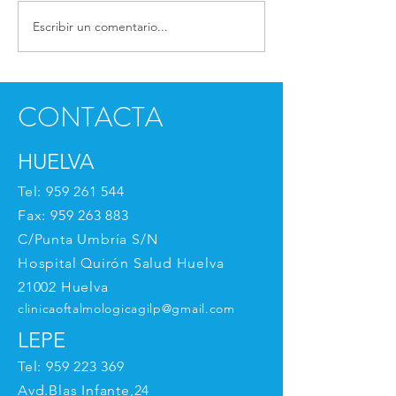
Escribir un comentario...
CONTIGO EN LA
El Dr. Manuel Cob
CUARENTENA
habla sobre la ciru
cataratas.
CONTACTA
HUELVA
Tel:
959 261 544
Fax:
959 263 883
C/Punta Umbría S/N
Hospital Quirón Salud Huelva
21002 Huelva
clinicaoftalmologicagilp@gmail.com
LEPE
Tel:
959 223 369
Avd.Blas Infante,24