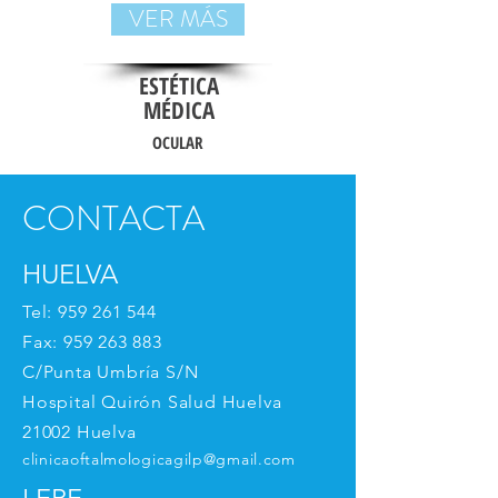
VER MÁS
ESTÉTICA
MÉDICA
OCULAR
CONTACTA
HUELVA
Tel:
959 261 544
Fax:
959 263 883
C/Punta Umbría S/N
Hospital Quirón Salud Huelva
21002 Huelva
clinicaoftalmologicagilp@gmail.com