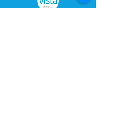
Clínica Oftalmológica Gil Piña es
miembro de
Grupo Vista Oftalmólogos