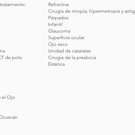
tratamiento:
Refractiva
Cirugía de miopía, hipermetropía y ast
Párpados
Infantil
Glaucoma
Superficie ocular
Ojo seco
oma
Unidad de cataratas
T de polo
Cirugía de la presbicia
Estética
a el Ojo
LOcuscan