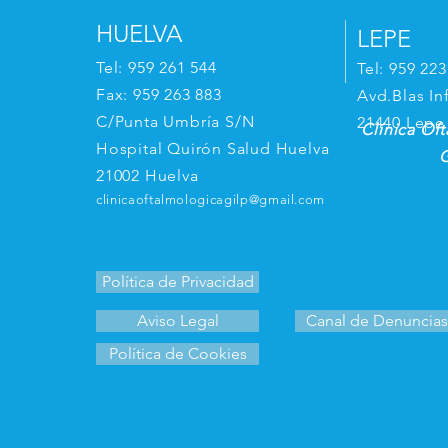
HUELVA
LEPE
Tel: 959 261 544
Tel: 959 223
Fax: 959 263 883
Avd.Blas In
C/Punta Umbría S/N
21440 Lepe
Clínica Of
Hospital Quirón Salud Huelva
G
21002 Huelva
clinicaoftalmologicagilp@gmail.com
Política de Privacidad
Aviso Legal
Canal de Denuncias
Política de Cookies