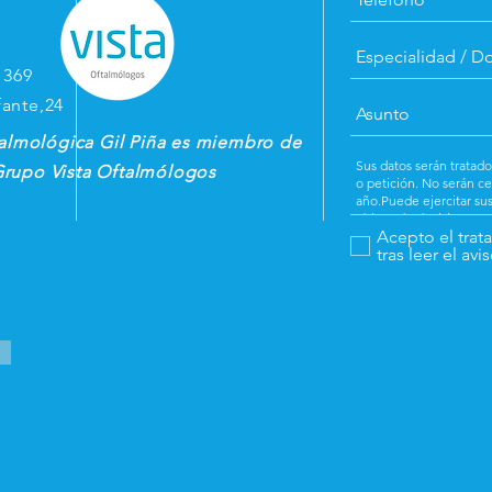
 369
fante,24
talmológica Gil Piña es miembro de
rupo Vista Oftalmólogos
Acepto el trat
tras leer el av