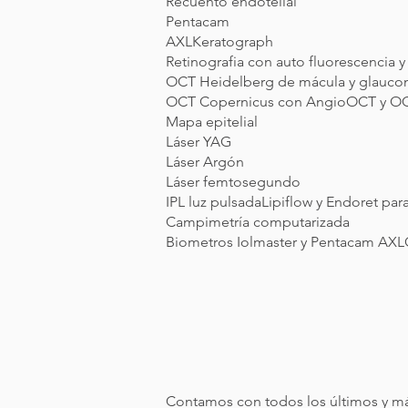
Recuento endotelial
Pentacam
AXLKeratograph
Retinografia con auto fluorescencia y
OCT Heidelberg de mácula y glauc
OCT Copernicus con AngioOCT y OCT
Mapa epitelial
Láser YAG
Láser Argón
Láser femtosegundo
IPL luz pulsadaLipiflow y Endoret par
Campimetría computarizada
Biometros Iolmaster y Pentacam AX
Contamos con todos los últimos y m