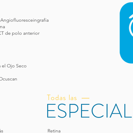
 Angiofluoresceingrafía
oma
 de polo anterior
a el Ojo Seco
LOcuscan
Todas las
—
ESPECIA
ás
Retina