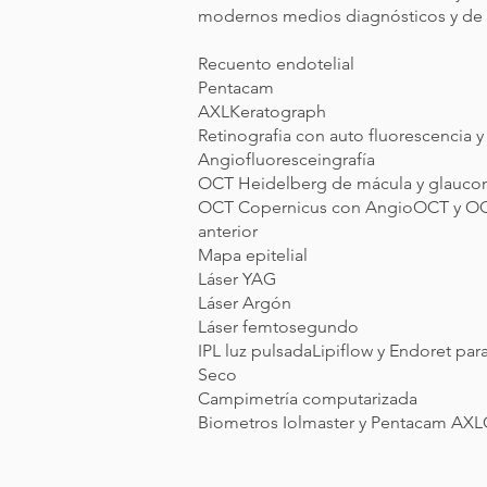
modernos medios diagnósticos y de 
Recuento endotelial
Pentacam
AXLKeratograph
Retinografia con auto fluorescencia y
Angiofluoresceingrafía
OCT Heidelberg de mácula y glauc
OCT Copernicus con AngioOCT y OC
anterior
Mapa epitelial
Láser YAG
Láser Argón
Láser femtosegundo
IPL luz pulsadaLipiflow y Endoret par
Seco
Campimetría computarizada
Biometros Iolmaster y Pentacam AX