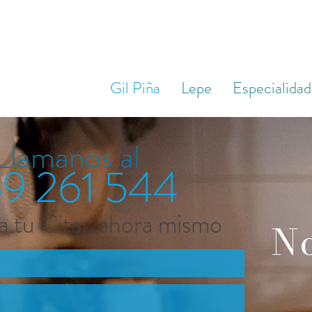
Gil Piña
Lepe
Especialidad
Llamanos al
9 261 544
a tu Cita...ahora mismo
No