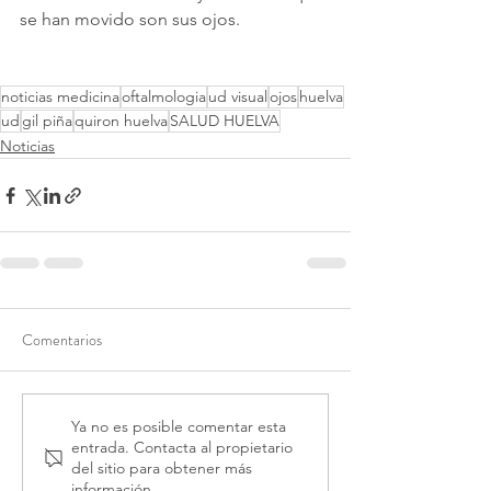
se han movido son sus ojos. 
noticias medicina
oftalmologia
ud visual
ojos
huelva
ud
gil piña
quiron huelva
SALUD HUELVA
Noticias
Comentarios
Ya no es posible comentar esta
entrada. Contacta al propietario
del sitio para obtener más
información.